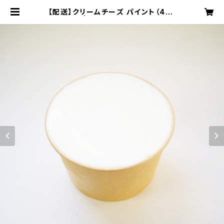
【配送】クリームチーズ パイント（473
ml） 単品 | 手づくりジェラート ぼの
むどぅねーじゅ